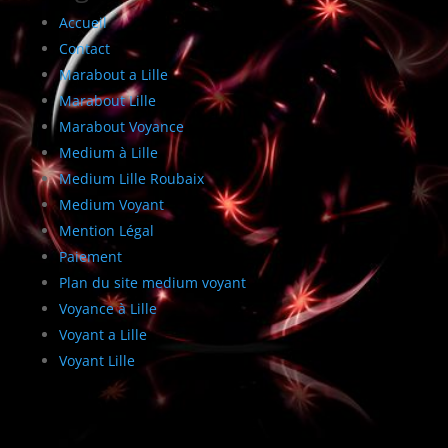
Accueil
Contact
Marabout a Lille
Marabout Lille
Marabout Voyance
Medium à Lille
Medium Lille Roubaix
Medium Voyant
Mention Légal
Paiement
Plan du site medium voyant
Voyance à Lille
Voyant a Lille
Voyant Lille