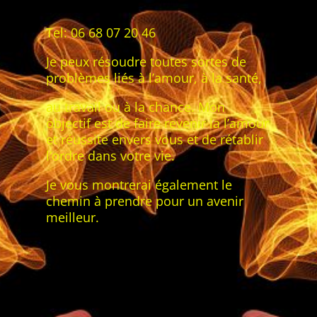
Tel: 06 68 07 20 46
Je peux résoudre toutes sortes de
problèmes liés à l’amour, à la santé,
au travail ou à la chance. Mon
objectif est de faire revenir la l’amour
et réussite envers vous et de rétablir
l’ordre dans votre vie.
Je vous montrerai également le
chemin à prendre pour un avenir
meilleur.